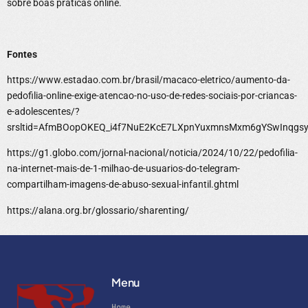
sobre boas práticas online.
Fontes
https://www.estadao.com.br/brasil/macaco-eletrico/aumento-da-
pedofilia-online-exige-atencao-no-uso-de-redes-sociais-por-criancas-
e-adolescentes/?
srsltid=AfmBOopOKEQ_i4f7NuE2KcE7LXpnYuxmnsMxm6gYSwInqg
https://g1.globo.com/jornal-nacional/noticia/2024/10/22/pedofilia-
na-internet-mais-de-1-milhao-de-usuarios-do-telegram-
compartilham-imagens-de-abuso-sexual-infantil.ghtml
https://alana.org.br/glossario/sharenting/
Menu
Home