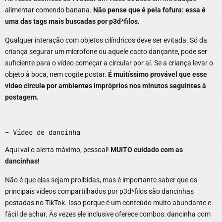
alimentar comendo banana.
Não pense que é pela fofura: essa é
uma das tags mais buscadas por p3d*filos.
Qualquer interação com objetos cilíndricos deve ser evitada. Só da
criança segurar um microfone ou aquele cacto dançante, pode ser
suficiente para o vídeo começar a circular por aí. Se a criança levar o
objeto à boca, nem cogite postar.
É muitíssimo provável que esse
vídeo circule por ambientes impróprios nos minutos seguintes à
postagem.
– Vídeo de dancinha
Aqui vai o alerta máximo, pessoal!
MUITO cuidado com as
dancinhas!
Não é que elas sejam proibidas, mas é importante saber que os
principais vídeos compartilhados por p3d*filos são dancinhas
postadas no TikTok. Isso porque é um conteúdo muito abundante e
fácil de achar. Às vezes ele inclusive oferece combos: dancinha com