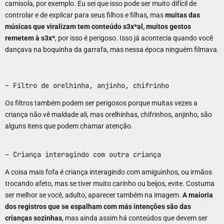
camisola, por exemplo. Eu sei que isso pode ser muito difícil de
controlar e de explicar para seus filhos e filhas, mas
muitas das
músicas que viralizam tem conteúdo s3x*al, muitos gestos
remetem à s3x*
, por isso é perigoso. Isso já acontecia quando você
dançava na boquinha da garrafa, mas nessa época ninguém filmava.
– Filtro de orelhinha, anjinho, chifrinho
Os filtros também podem ser perigosos porque muitas vezes a
criança não vê maldade ali, mas orelhinhas, chifrinhos, anjinho, são
alguns itens que podem chamar atenção.
– Criança interagindo com outra criança
A coisa mais fofa é criança interagindo com amiguinhos, ou irmãos
trocando afeto, mas se tiver muito carinho ou beijos, evite. Costuma
ser melhor se você, adulto, aparecer também na imagem.
A maioria
dos registros que se espalham com más intenções são das
crianças sozinhas
, mas ainda assim há conteúdos que devem ser