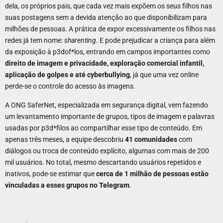
dela, os próprios pais, que cada vez mais expõem os seus filhos nas
suas postagens sem a devida atenção ao que disponibilizam para
milhões de pessoas. A prática de expor excessivamente os filhos nas
redes já tem nome:
sharenting
. E pode prejudicar a criança para além
da exposição à p3dof*los, entrando em campos importantes como
direito de imagem e privacidade, exploração comercial infantil,
aplicação de golpes e até cyberbullying
, já que uma vez online
perde-se o controle do acesso às imagens.
A ONG SaferNet, especializada em segurança digital, vem fazendo
um levantamento importante de grupos, tipos de imagem e palavras
usadas por p3d*filos ao compartilhar esse tipo de conteúdo. Em
apenas três meses, a equipe descobriu
41 comunidades
com
diálogos ou troca de conteúdo explícito, algumas com mais de 200
mil usuários. No total, mesmo descartando usuários repetidos e
inativos, pode-se estimar que
cerca de 1 milhão de pessoas estão
vinculadas a esses grupos no Telegram
.